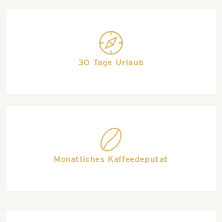
travel_deals
30 Tage Urlaub
coffee
Monatliches Kaffeedeputat