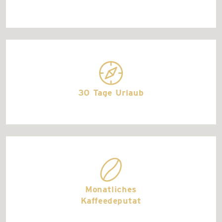
travel_deals
30 Tage Urlaub
coffee
Monatliches
Kaffeedeputat