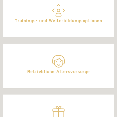
career
Trainings- und Weiterbildungsoptionen
all_around_happy
Betriebliche Altersvorsorge
gift_wrap