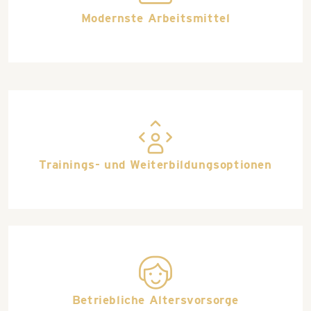
Modernste Arbeitsmittel
career
Trainings- und Weiterbildungsoptionen
all_around_happy
Betriebliche Altersvorsorge