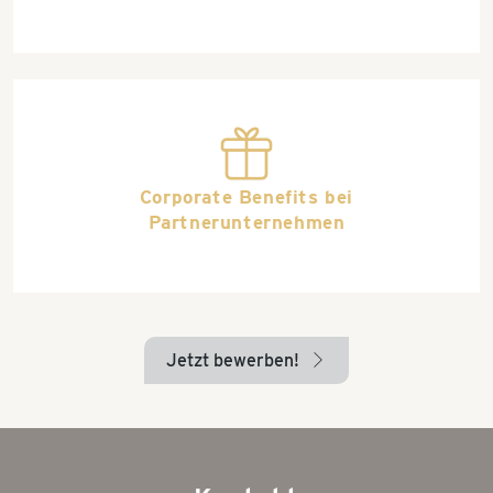
gift_wrap
Corporate Benefits bei
Partnerunternehmen
Jetzt bewerben!
arrow_right