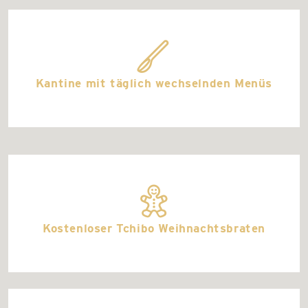
eating_spoon
Kantine mit täglich wechselnden Menüs
gingerbread
Kostenloser Tchibo Weihnachtsbraten