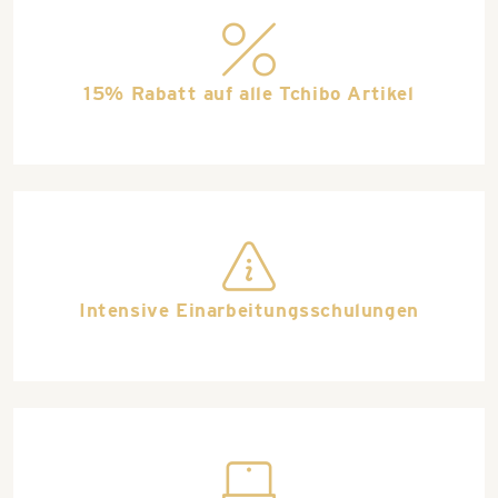
discountshop
15% Rabatt auf alle Tchibo Artikel
information
Intensive Einarbeitungsschulungen
computer