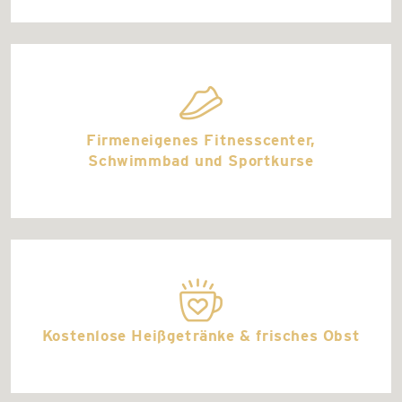
sport_hobby
Firmeneigenes Fitnesscenter,
Schwimmbad und Sportkurse
bestseller
Kostenlose Heißgetränke & frisches Obst