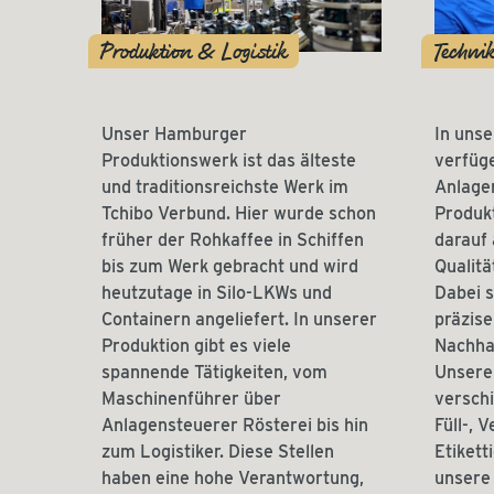
Produktion & Logistik
Techni
Unser Hamburger
In uns
Produktionswerk ist das älteste
verfüge
und traditionsreichste Werk im
Anlagen
Tchibo Verbund. Hier wurde schon
Produkt
früher der Rohkaffee in Schiffen
darauf 
bis zum Werk gebracht und wird
Qualitä
heutzutage in Silo-LKWs und
Dabei s
Containern angeliefert. In unserer
präzise
Produktion gibt es viele
Nachhal
spannende Tätigkeiten, vom
Unsere
Maschinenführer über
versch
Anlagensteuerer Rösterei bis hin
Füll-, 
zum Logistiker. Diese Stellen
Etikett
haben eine hohe Verantwortung,
unsere