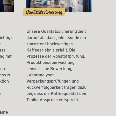
Qualitätssicherung
Unsere Qualitätssicherung zielt
ichtige
darauf ab, dass jeder Kunde ein
n
konsistent hochwertiges
sse
Kaffeeerlebnis erhält. Die
eng mit
Prozesse der Rohstoffprüfung,
Produktionsüberwachung,
den
sensorische Bewertung,
ess zu
Laboranalysen,
ktion
Verpackungsprüfungen und
Rückverfolgbarkeit tragen dazu
n,
bei, dass die Kaffeequalität dem
Tchibo Anspruch entspricht.
läufe