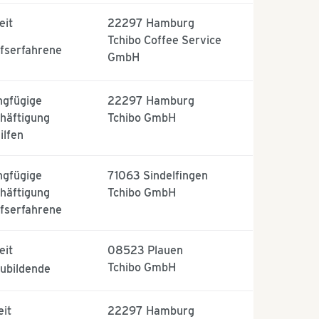
eit
22297
Hamburg
Tchibo Coffee Service
fserfahrene
GmbH
ngfügige
22297
Hamburg
häftigung
Tchibo GmbH
ilfen
ngfügige
71063
Sindelfingen
häftigung
Tchibo GmbH
fserfahrene
eit
08523
Plauen
Tchibo GmbH
ubildende
eit
22297
Hamburg