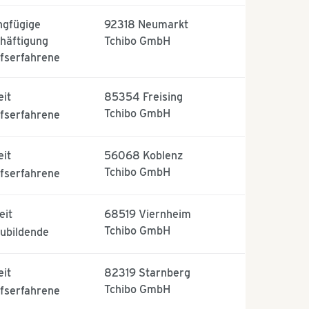
ngfügige
92318
Neumarkt
häftigung
Tchibo GmbH
fserfahrene
eit
85354
Freising
Tchibo GmbH
fserfahrene
eit
56068
Koblenz
Tchibo GmbH
fserfahrene
eit
68519
Viernheim
Tchibo GmbH
ubildende
eit
82319
Starnberg
Tchibo GmbH
fserfahrene