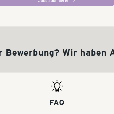
Jobs abonnieren
arrow_right
r Bewerbung? Wir haben 
FAQ