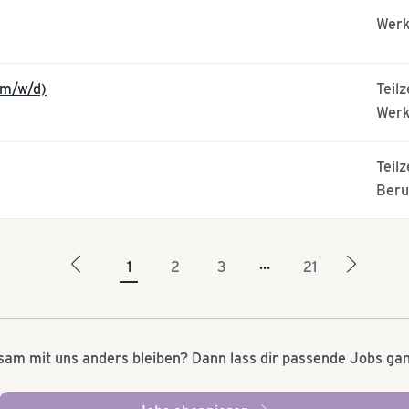
Werk
(m/w/d)
Teilz
Werk
Teilz
Beru
arrow_left
arrow_right
…
1
2
3
21
m mit uns anders bleiben? Dann lass dir passende Jobs gan