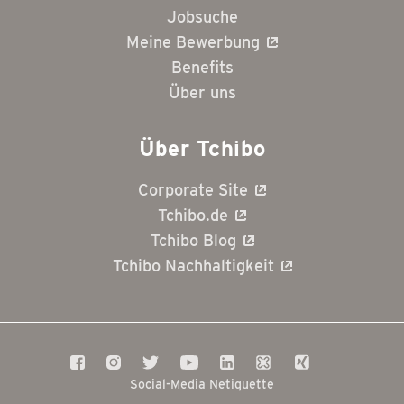
DE,
Jobsuche
87629
Meine Bewerbung
Facility:
Vertrieb
Benefits
Shift:
Über uns
Teilzeit
Shifttype:
Berufserfahrene
Über Tchibo
Recruiterid:
00062641
Corporate Site
Locale:
Tchibo.de
de_DE
Firstactivity:
Tchibo Blog
Verkauf
Tchibo Nachhaltigkeit
(Filiale)
Contracttype:
Unbefristet
Hours:
80-
100
Social-Media Netiquette
Stunden