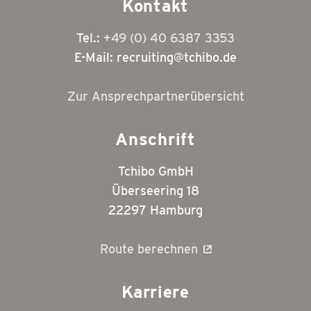
Kontakt
Teilzeit,
Füssen
Tel.:
+49 (0) 40 6387 3353
Date:
E-Mail: recruiting@tchibo.de
16.03.2026
Jobid:
58421-
Zur Ansprechpartnerübersicht
de_DE
/
58421
Anschrift
City:
Füssen
Tchibo GmbH
State:
Überseering 18
Baye
Postalcode:
22297 Hamburg
87629
Country:
Route berechnen
DE
Location:
Füssen,
Karriere
Bayern,