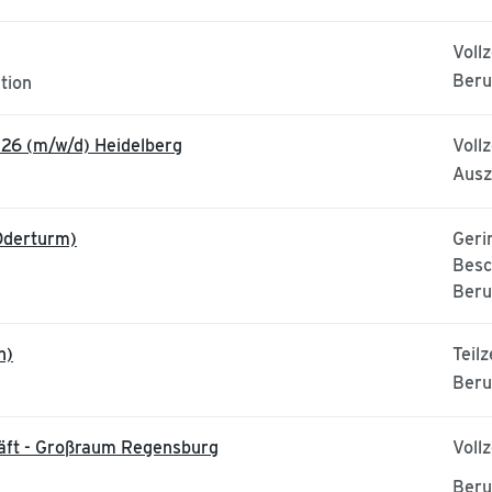
Vollz
Beru
tion
26 (m/w/d) Heidelberg
Vollz
Ausz
(Oderturm)
Geri
Besc
Beru
h)
Teilz
Beru
äft - Großraum Regensburg
Vollz
Beru