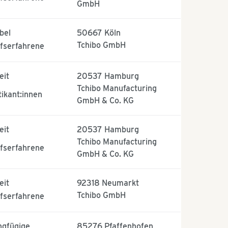
GmbH
bel
50667
Köln
Tchibo GmbH
fserfahrene
eit
20537
Hamburg
Tchibo Manufacturing
tikant:innen
GmbH & Co. KG
eit
20537
Hamburg
Tchibo Manufacturing
fserfahrene
GmbH & Co. KG
eit
92318
Neumarkt
Tchibo GmbH
fserfahrene
ngfügige
85276
Pfaffenhofen