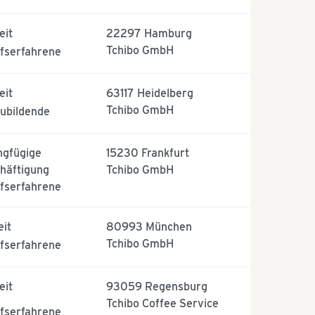
eit
22297
Hamburg
Tchibo GmbH
fserfahrene
eit
63117
Heidelberg
Tchibo GmbH
ubildende
ngfügige
15230
Frankfurt
häftigung
Tchibo GmbH
fserfahrene
eit
80993
München
Tchibo GmbH
fserfahrene
eit
93059
Regensburg
Tchibo Coffee Service
fserfahrene