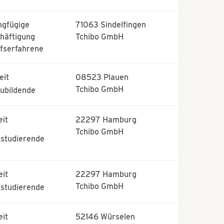
ngfügige
71063
Sindelfingen
häftigung
Tchibo GmbH
fserfahrene
eit
08523
Plauen
Tchibo GmbH
ubildende
eit
22297
Hamburg
Tchibo GmbH
studierende
eit
22297
Hamburg
Tchibo GmbH
studierende
eit
52146
Würselen