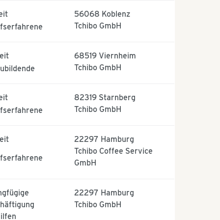
eit
56068
Koblenz
Tchibo GmbH
fserfahrene
eit
68519
Viernheim
Tchibo GmbH
ubildende
eit
82319
Starnberg
Tchibo GmbH
fserfahrene
eit
22297
Hamburg
Tchibo Coffee Service
fserfahrene
GmbH
ngfügige
22297
Hamburg
häftigung
Tchibo GmbH
ilfen