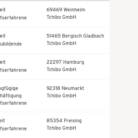
eit
69469
Weinheim
Tchibo GmbH
fserfahrene
eit
51465
Bergisch Gladbach
Tchibo GmbH
ubildende
eit
22297
Hamburg
Tchibo GmbH
fserfahrene
ngfügige
92318
Neumarkt
häftigung
Tchibo GmbH
fserfahrene
eit
85354
Freising
Tchibo GmbH
fserfahrene