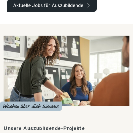
Aktuelle Jobs für Auszubildende
arrow_right
Wachse über dich hinaus
Unsere Auszubildende-Projekte