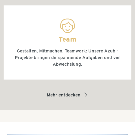
all_around_happy
Team
Gestalten, Mitmachen, Teamwork: Unsere Azubi-
Projekte bringen dir spannende Aufgaben und viel
Abwechslung.
Mehr entdecken
arrow_right