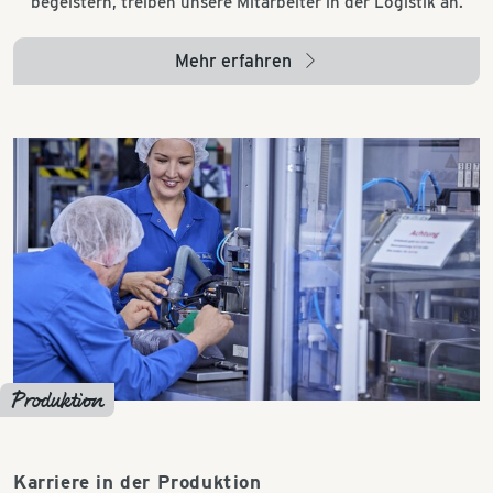
begeistern, treiben unsere Mitarbeiter in der Logistik an.
Mehr erfahren
arrow_right
Produktion
Karriere in der Produktion